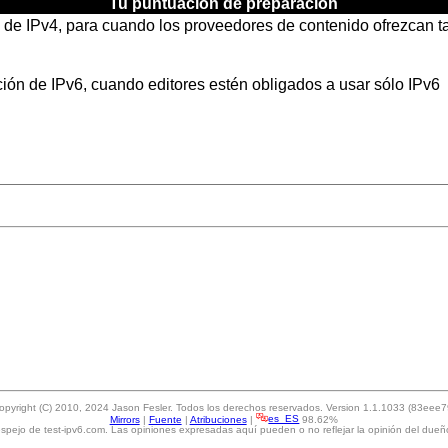
Tu puntuación de preparación
d de IPv4, para cuando los proveedores de contenido ofrezcan 
ción de IPv6, cuando editores estén obligados a usar sólo IPv6
opyright (C) 2010, 2024 Jason Fesler. Todos los derechos reservados. Version 1.1.1033 (83eee7
Mirrors
|
Fuente
|
Atribuciones
|
es_ES
98.62%
spejo de test-ipv6.com. Las opiniones expresadas aquí pueden o no reflejar la opinión del dueñ