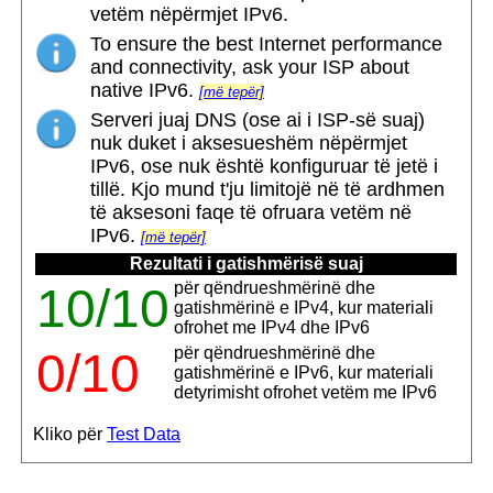
vetëm nëpërmjet IPv6.
To ensure the best Internet performance
and connectivity, ask your ISP about
native IPv6.
[më tepër]
Serveri juaj DNS (ose ai i ISP-së suaj)
nuk duket i aksesueshëm nëpërmjet
IPv6, ose nuk është konfiguruar të jetë i
tillë. Kjo mund t'ju limitojë në të ardhmen
të aksesoni faqe të ofruara vetëm në
IPv6.
[më tepër]
Rezultati i gatishmërisë suaj
për qëndrueshmërinë dhe
10/10
gatishmërinë e IPv4, kur materiali
ofrohet me IPv4 dhe IPv6
për qëndrueshmërinë dhe
0/10
gatishmërinë e IPv6, kur materiali
detyrimisht ofrohet vetëm me IPv6
Kliko për
Test Data