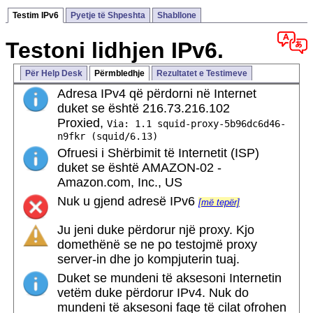
Testim IPv6
Pyetje të Shpeshta
Shabllone
Testoni lidhjen IPv6.
Për Help Desk
Përmbledhje
Rezultatet e Testimeve
Adresa IPv4 që përdorni në Internet
duket se është 216.73.216.102
Proxied,
Via: 1.1 squid-proxy-5b96dc6d46-
n9fkr (squid/6.13)
Ofruesi i Shërbimit të Internetit (ISP)
duket se është AMAZON-02 -
Amazon.com, Inc., US
Nuk u gjend adresë IPv6
[më tepër]
Ju jeni duke përdorur një proxy. Kjo
domethënë se ne po testojmë proxy
server-in dhe jo kompjuterin tuaj.
Duket se mundeni të aksesoni Internetin
vetëm duke përdorur IPv4. Nuk do
mundeni të aksesoni faqe të cilat ofrohen