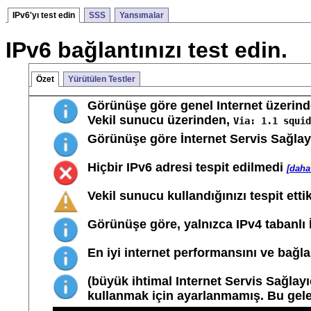
IPv6'yı test edin
SSS
Yansımalar
IPv6 bağlantınızı test edin.
Özet
Yürütülen Testler
Görünüşe göre genel Internet üzerinde
Vekil sunucu üzerinden,
Via: 1.1 squid
Görünüşe göre İnternet Servis Sağlay
Hiçbir IPv6 adresi tespit edilmedi
[daha 
Vekil sunucu kullandığınızı tespit etti
Görünüşe göre, yalnızca IPv4 tabanlı 
En iyi internet performansını ve bağla
(büyük ihtimal Internet Servis Sağlay
kullanmak için ayarlanmamış. Bu gelece