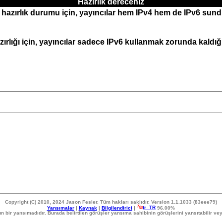
Hazırlık dereceniz
ve hazırlık durumu için, yayıncılar hem IPv4 hem de IPv6 su
hazırlığı için, yayıncılar sadece IPv6 kullanmak zorunda kaldı
Copyright (C) 2010, 2024 Jason Fesler. Tüm hakları saklıdır. Version 1.1.1033 (83eee79)
Yansımalar
|
Kaynak
|
Bilgilendirici
|
tr_TR
96.00%
n bir yansımadıdır. Burada belirtilen görüşler yansıma sahibinin görüşlerini yansıtabilir ve