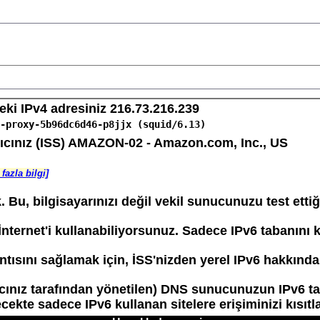
ki IPv4 adresiniz 216.73.216.239
-proxy-5b96dc6d46-p8jjx (squid/6.13)
ıcınız (ISS) AMAZON-02 - Amazon.com, Inc., US
fazla bilgi]
k. Bu, bilgisayarınızı değil vekil sunucunuzu test etti
İnternet'i kullanabiliyorsunuz. Sadece IPv6 tabanını 
ntısını sağlamak için, İSS'nizden yerel IPv6 hakkında 
ıcınız tarafından yönetilen) DNS sunucunuzun IPv6 ta
kte sadece IPv6 kullanan sitelere erişiminizi kısıtla